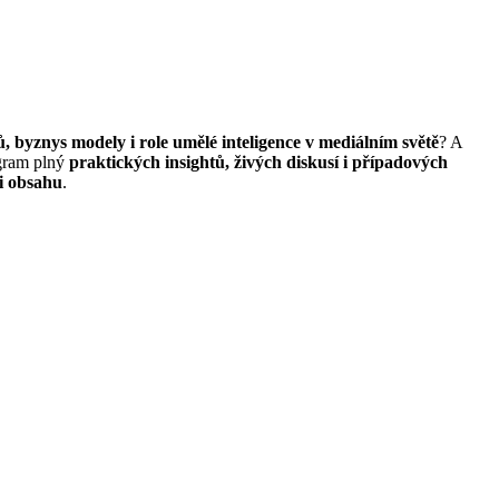
, byznys modely i role umělé inteligence v mediálním světě
? A
ogram plný
praktických insightů, živých diskusí i případových
ci obsahu
.