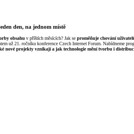
 jeden den, na jednom místě
vorby obsahu
v příštích měsících? Jak se
proměňuje chování uživatelů
tématem už 21. ročníku konference Czech Internet Forum. Nabídneme pr
ké nové projekty vznikají a jak technologie mění tvorbu i distribu